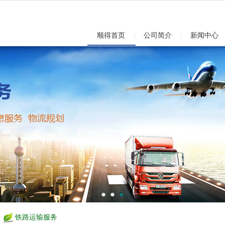
顺得首页
公司简介
新闻中心
|
|
铁路运输服务