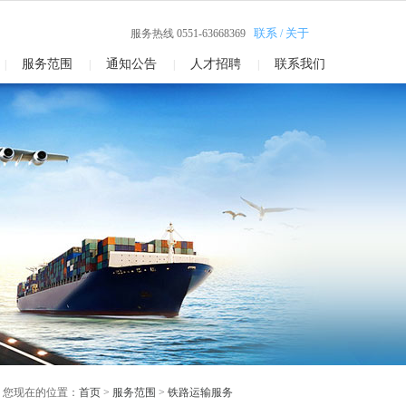
联系
关于
服务热线0551-63668369
/
服务范围
通知公告
人才招聘
联系我们
|
|
|
|
您现在的位置：
首页
>
服务范围
>
铁路运输服务