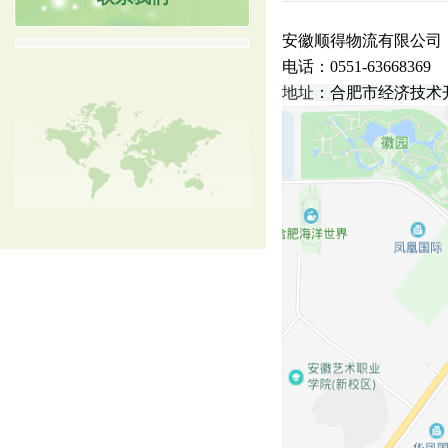
安徽顺得物流有限公司
电话：0551-63668369   
地址
：
合肥市经济技术