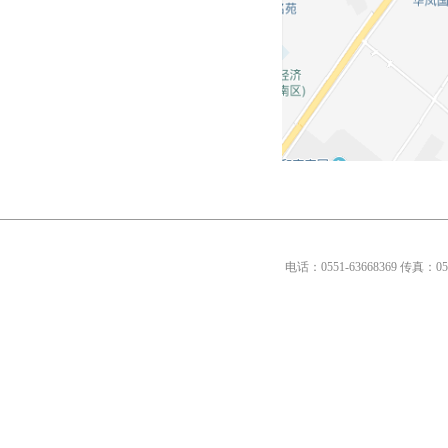
电话：0551-63668369传真：0