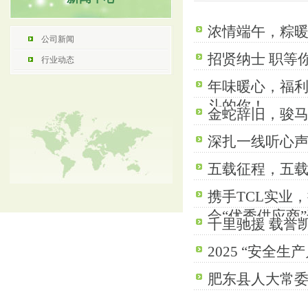
浓情端午，粽
公司新闻
招贤纳士职等
行业动态
年味暖心，福
斗的你！
金蛇辞旧，骏马
深扎一线听心
五载征程，五
携手TCL实业
会“优秀供应商
千里驰援载誉
2025“安全
肥东县人大常委