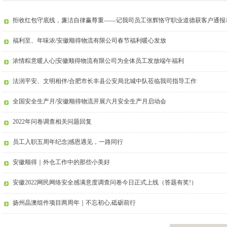
拒收红包守底线，廉洁自律赢尊重——记我司员工张辉恪守职业道德获客户通报
福利至、年味浓/安徽顺得物流有限公司春节福利暖心发放
浓情粽意暖人心|安徽顺得物流有限公司为全体员工发放端午福利
法润平安、文明相伴/合肥市长丰县公安局北城中队莅临我司指导工作
全国安全生产月/安徽顺得物流开展六月安全生产月启动会
2022年问卷调查相关问题回复
员工入职五周年纪念|感恩遇见，一路同行
安徽顺得｜外仓工作中的那些小美好
安徽2022网民网络安全感满意度调查问卷今日正式上线（答题有奖!）
扬州晶澳组件项目两周年｜不忘初心,砥砺前行